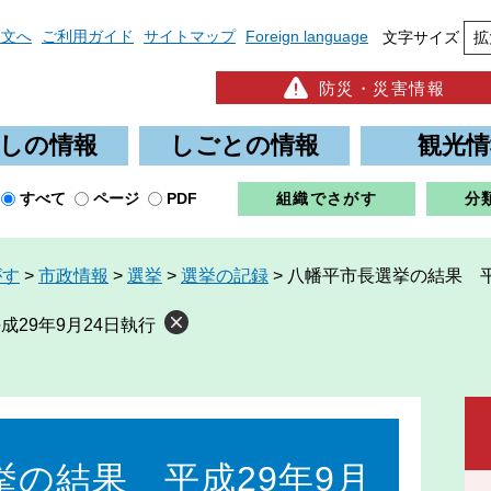
本文へ
ご利用ガイド
サイトマップ
Foreign language
文字サイズ
拡
防災・災害情報
しの情報
しごとの情報
観光情
すべて
ページ
PDF
組織でさがす
分
がす
>
市政情報
>
選挙
>
選挙の記録
>
八幡平市長選挙の結果 平
29年9月24日執行
挙の結果 平成29年9月