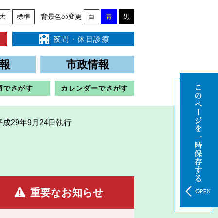
大
標準
背景色の変更
白
青
黒
夜間・休日診療
報
市政情報
類でさがす
カレンダーでさがす
成29年9月24日執行
重要なお知らせ