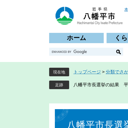
ペ
メ
ー
ニ
ジ
ュ
の
ー
先
を
ホーム
くら
頭
飛
で
ば
G
す
し
o
。
て
o
本
g
文
トップページ
>
分類でさ
現在地
l
へ
e
八幡平市長選挙の結果 平成
カ
ス
タ
ム
本
検
文
索
八幡平市長選