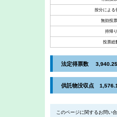
按分による
無効投
持帰
投票総
法定得票数 3,940.2
供託物没収点 1,576.
このページに関するお問い