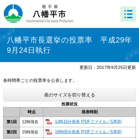
ペ
メ
ー
ニ
ジ
ュ
の
ー
先
を
本
頭
飛
文
八幡平市長選挙の投票率 平成29年
で
ば
9月24日執行
す
し
。
て
本
更新日：2017年9月25日更新
文
へ
各時間帯ごとの投票率を公表します。
表のサイズを切り替える
投票状況
時点
発表時刻
12時15分発表 [PDFファイル／53KB]
第1回
12時現在
15時05分発表 [PDFファイル／53KB]
第2回
15時現在