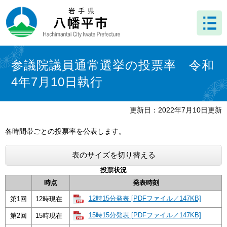
ペ
メ
ー
ニ
ジ
ュ
の
ー
先
を
本
頭
飛
文
参議院議員通常選挙の投票率 令和
で
ば
4年7月10日執行
す
し
。
て
本
更新日：2022年7月10日更新
文
へ
各時間帯ごとの投票率を公表します。
表のサイズを切り替える
投票状況
時点
発表時刻
12時15分発表 [PDFファイル／147KB]
第1回
12時現在
15時15分発表 [PDFファイル／147KB]
第2回
15時現在