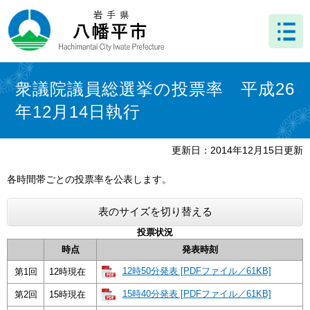
ペ
メ
ー
ニ
ジ
ュ
の
ー
先
を
本
頭
飛
文
衆議院議員総選挙の投票率 平成26
で
ば
年12月14日執行
す
し
。
て
本
更新日：2014年12月15日更新
文
へ
各時間帯ごとの投票率を公表します。
表のサイズを切り替える
投票状況
時点
発表時刻
12時50分発表 [PDFファイル／61KB]
第1回
12時現在
15時40分発表 [PDFファイル／61KB]
第2回
15時現在