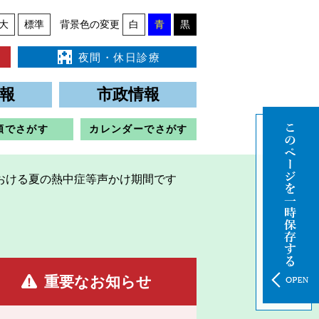
大
標準
背景色の変更
白
青
黒
夜間・休日診療
報
市政情報
類でさがす
カレンダーでさがす
における夏の熱中症等声かけ期間です
重要なお知らせ