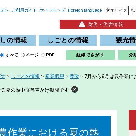
本文へ
ご利用ガイド
サイトマップ
Foreign language
文字サイズ
拡
防災・災害情報
しの情報
しごとの情報
観光情
すべて
ページ
PDF
組織でさがす
分
がす
>
しごとの情報
>
産業振興
>
農政
>
7月から9月は農作業
ける夏の熱中症等声かけ期間です
は農作業における夏の熱