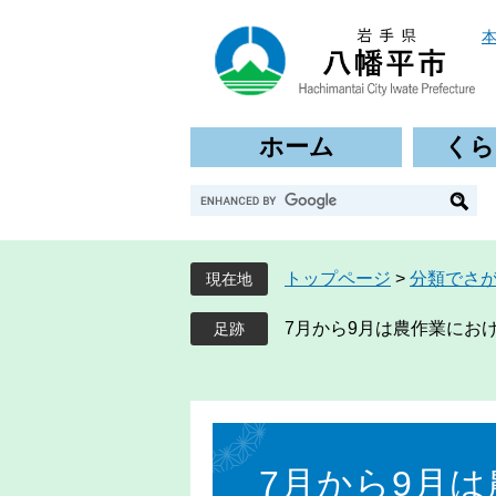
ペ
メ
ー
ニ
ジ
ュ
の
ー
先
を
ホーム
くら
頭
飛
で
ば
G
す
し
o
。
て
o
本
g
文
トップページ
>
分類でさ
現在地
l
へ
e
7月から9月は農作業にお
カ
ス
タ
ム
本
検
文
索
7月から9月