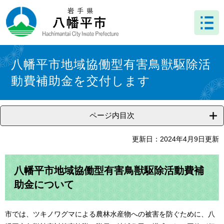
ペ
メ
ー
ニ
ジ
ュ
の
ー
先
を
本
頭
飛
文
八幡平市地域協働型有害鳥獣駆除活
で
ば
動費補助金を交付します
す
し
。
て
本
文
ページ内目次
へ
更新日：2024年4月9日更新
八幡平市地域協働型有害鳥獣駆除活動費補
助金について
市では、ツキノワグマによる農林水産物への被害を防ぐために、八