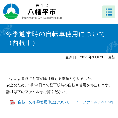
ペ
メ
ー
ニ
ジ
ュ
の
ー
先
を
本
頭
飛
文
冬季通学時の自転車使用について
で
ば
（西根中）
す
し
。
て
本
更新日：2023年11月28日更新
文
へ
いよいよ道路にも雪が降り積もる季節となりました。
安全のため、3月24日まで登下校時の自転車使用を停止します。
詳細は下のファイルをご覧ください。
自転車の冬季使用停止について [PDFファイル／250KB]