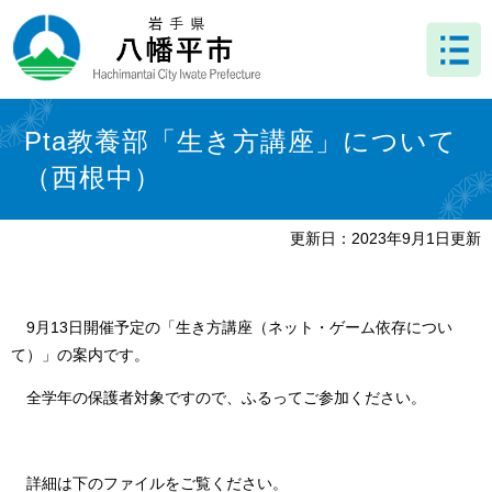
ペ
メ
ー
ニ
ジ
ュ
の
ー
先
を
本
頭
飛
文
Pta教養部「生き方講座」について
で
ば
（西根中）
す
し
。
て
本
更新日：2023年9月1日更新
文
へ
9月13日開催予定の「生き方講座（ネット・ゲーム依存につい
て）」の案内です。
全学年の保護者対象ですので、ふるってご参加ください。
詳細は下のファイルをご覧ください。