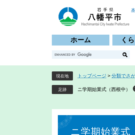
ペ
メ
ー
ニ
ジ
ュ
の
ー
先
を
ホーム
くら
頭
飛
で
ば
G
す
し
o
。
て
o
本
g
文
トップページ
>
分類でさ
現在地
l
へ
e
ニ学期始業式（西根中）
カ
ス
タ
ム
本
検
文
索
ニ学期始業式