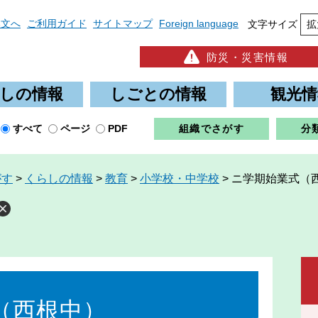
本文へ
ご利用ガイド
サイトマップ
Foreign language
文字サイズ
拡
防災・災害情報
しの情報
しごとの情報
観光情
すべて
ページ
PDF
組織でさがす
分
がす
>
くらしの情報
>
教育
>
小学校・中学校
>
ニ学期始業式（
（西根中）