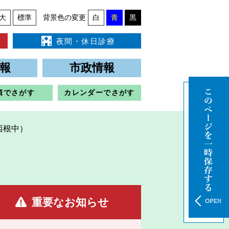
大
標準
背景色の変更
白
青
黒
夜間・休日診療
報
市政情報
類でさがす
カレンダーでさがす
西根中）
重要なお知らせ