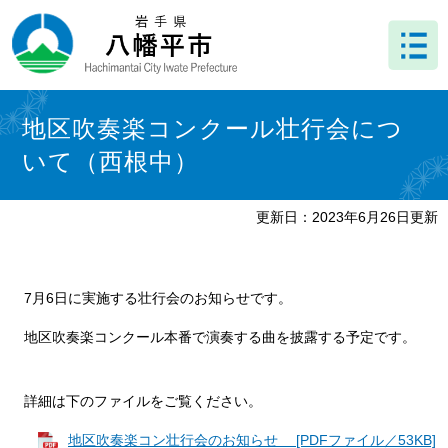
ペ
メ
ー
ニ
ジ
ュ
の
ー
先
を
本
頭
飛
文
地区吹奏楽コンクール壮行会につ
で
ば
いて（西根中）
す
し
。
て
本
更新日：2023年6月26日更新
文
へ
7月6日に実施する壮行会のお知らせです。
地区吹奏楽コンクール本番で演奏する曲を披露する予定です。
詳細は下のファイルをご覧ください。
地区吹奏楽コン壮行会のお知らせ [PDFファイル／53KB]