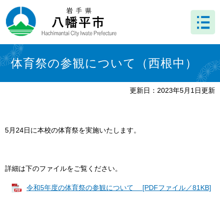
ペ
メ
ー
ニ
ジ
ュ
の
ー
先
を
本
頭
飛
文
体育祭の参観について（西根中）
で
ば
す
し
。
て
更新日：2023年5月1日更新
本
文
へ
5月24日に本校の体育祭を実施いたします。
詳細は下のファイルをご覧ください。
令和5年度の体育祭の参観について [PDFファイル／81KB]