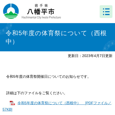
ペ
メ
ー
ニ
ジ
ュ
の
ー
先
を
本
頭
飛
文
令和5年度の体育祭について（西根
で
ば
中）
す
し
。
て
本
更新日：2023年4月7日更新
文
へ
令和5年度の体育祭開催日についてのお知らせです。
詳細は下のファイルをご覧ください。
令和5年度の体育祭について（西根中） [PDFファイル／
57KB]