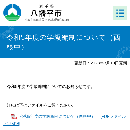
ペ
メ
ー
ニ
ジ
ュ
の
ー
先
を
本
頭
飛
文
令和5年度の学級編制について（西
で
ば
根中）
す
し
。
て
本
更新日：2023年3月10日更新
文
へ
令和5年度の学級編制についてのお知らせです。
詳細は下のファイルをご覧ください。
令和5年度の学級編制について（西根中） [PDFファイル
／125KB]