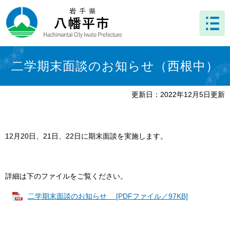
ペ
メ
ー
ニ
ジ
ュ
の
ー
先
を
本
頭
飛
文
二学期末面談のお知らせ（西根中）
で
ば
す
し
。
て
更新日：2022年12月5日更新
本
文
へ
12月20日、21日、22日に期末面談を実施します。
詳細は下のファイルをご覧ください。
二学期末面談のお知らせ [PDFファイル／97KB]