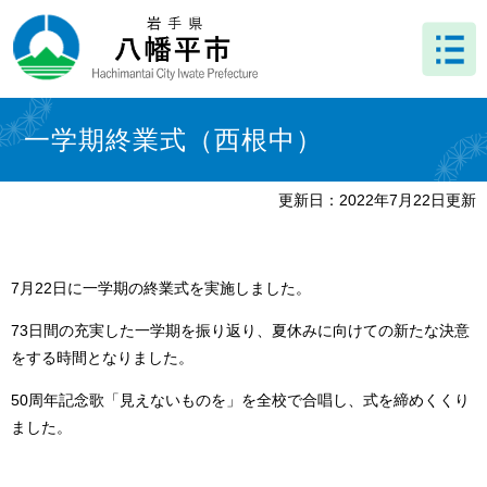
ペ
メ
ー
ニ
ジ
ュ
の
ー
先
を
本
頭
飛
文
一学期終業式（西根中）
で
ば
す
し
。
て
更新日：2022年7月22日更新
本
文
へ
7月22日に一学期の終業式を実施しました。
73日間の充実した一学期を振り返り、夏休みに向けての新たな決意
をする時間となりました。
50周年記念歌「見えないものを」を全校で合唱し、式を締めくくり
ました。