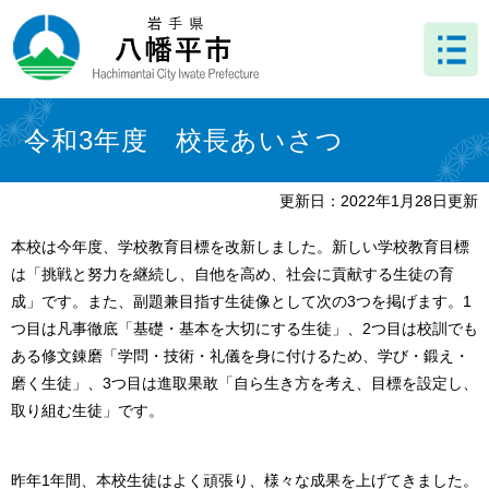
ペ
メ
ー
ニ
ジ
ュ
の
ー
先
を
本
頭
飛
文
令和3年度 校長あいさつ
で
ば
す
し
。
て
更新日：2022年1月28日更新
本
文
本校は今年度、学校教育目標を改新しました。新しい学校教育目標
へ
は「挑戦と努力を継続し、自他を高め、社会に貢献する生徒の育
成」です。また、副題兼目指す生徒像として次の3つを掲げます。1
つ目は凡事徹底「基礎・基本を大切にする生徒」、2つ目は校訓でも
ある修文錬磨「学問・技術・礼儀を身に付けるため、学び・鍛え・
磨く生徒」、3つ目は進取果敢「自ら生き方を考え、目標を設定し、
取り組む生徒」です。
昨年1年間、本校生徒はよく頑張り、様々な成果を上げてきました。