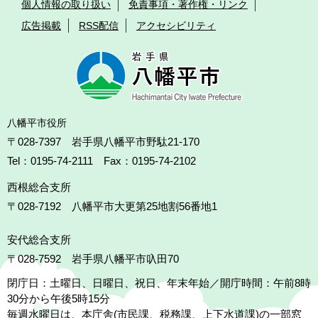
個人情報の取り扱い
免責事項・著作権・リンク
広告掲載
RSS配信
アクセシビリティ
八幡平市役所
〒028-7397 岩手県八幡平市野駄21-170
Tel：0195-74-2111 Fax：0195-74-2102
西根総合支所
〒028-7192
八幡平市大更第25地割56番地1
安代総合支所
〒028-7592
岩手県八幡平市叺田70
閉庁日：土曜日、日曜日、祝日、年末年始／開庁時間：午前8時
30分から午後5時15分
毎週水曜日は、本庁舎(市民課、税務課、上下水道課)の一部窓