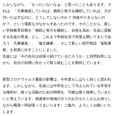
しかしながら、「もったいないなぁ」と思ったこともあります。そ
れは、「凡事徹底していれば、挑戦と努力を継続していれば、力が
付いたはずなのに、どうしてしないのか？ 何故やりきらないの
か？」という場面も少なからずあったのです。そのことから、新し
い学校教育目標を「挑戦と努力を継続し、自他を高め、社会に貢献
する生徒の育成」とし、これまで学校生活で何度も聞いてきたであ
ろう「凡事徹底」、「修文練磨」、そして新しい四字熟語「進取果
敢」を前面に出すことにしました。
生徒には「今の自分は頑張り続けているだろうか」と自問自答しな
がら、自分の目標に向かって取り組むことを期待しています。
新型コロナウイルス蔓延の影響は、今年度もしばらく続くと思われ
ます。しかしながら、生徒には中学生として与えられている学習す
る権利や、様々な活動のための時間を、可能な限り保障していきた
いと考えています。保護者や地域の方々のお力もたくさんお借りし
ながら職員一同頑張ってまいります。ご協力、よろしくお願いいた
します。