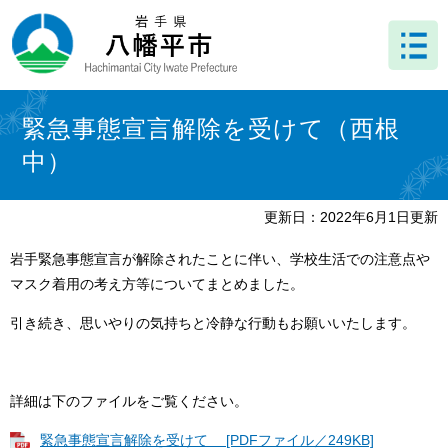
ペ
メ
ー
ニ
ジ
ュ
の
ー
先
を
本
頭
飛
文
緊急事態宣言解除を受けて（西根
で
ば
中）
す
し
。
て
本
更新日：2022年6月1日更新
文
へ
岩手緊急事態宣言が解除されたことに伴い、学校生活での注意点や
マスク着用の考え方等についてまとめました。
引き続き、思いやりの気持ちと冷静な行動もお願いいたします。
詳細は下のファイルをご覧ください。
緊急事態宣言解除を受けて [PDFファイル／249KB]