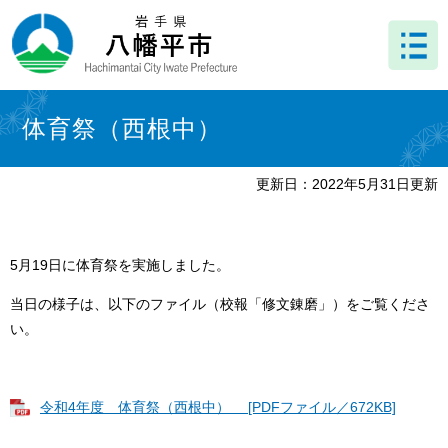
ペ
メ
ー
ニ
ジ
ュ
の
ー
先
を
本
頭
飛
文
体育祭（西根中）
で
ば
す
し
。
て
更新日：2022年5月31日更新
本
文
へ
5月19日に体育祭を実施しました。
当日の様子は、以下のファイル（校報「修文錬磨」）をご覧くださ
い。
令和4年度 体育祭（西根中） [PDFファイル／672KB]