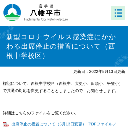
ペ
メ
ー
ニ
ジ
ュ
の
ー
先
を
本
頭
飛
文
新型コロナウイルス感染症にかか
で
ば
わる出席停止の措置について（西
す
し
。
て
根中学校区）
本
文
へ
更新日：2022年5月13日更新
標記について、西根中学校区（西根中、大更小、田頭小、平笠小）
で共通の対応を変更することとしましたので、お知らせします。
詳細はこちらのファイルをご覧ください。
出席停止の措置について（5月13日変更） [PDFファイル／