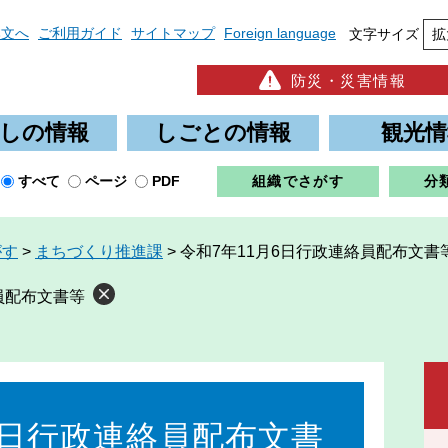
本文へ
ご利用ガイド
サイトマップ
Foreign language
文字サイズ
拡
防災・災害情報
しの情報
しごとの情報
観光情
すべて
ページ
PDF
組織でさがす
分
がす
>
まちづくり推進課
>
令和7年11月6日行政連絡員配布文書
員配布文書等
6日行政連絡員配布文書