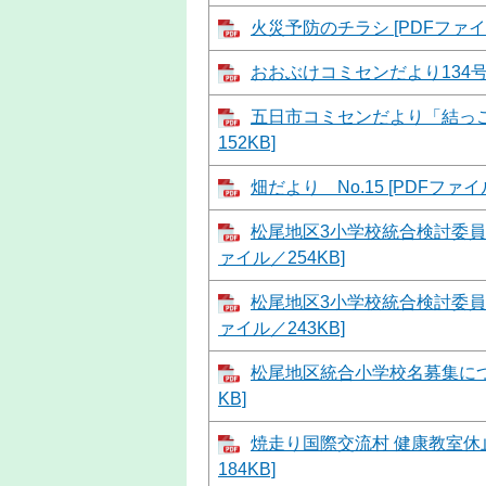
火災予防のチラシ [PDFファイル
おおぶけコミセンだより134号 [
五日市コミセンだより「結っこ」N
152KB]
畑だより No.15 [PDFファイ
松尾地区3小学校統合検討委員会
ァイル／254KB]
松尾地区3小学校統合検討委員会
ァイル／243KB]
松尾地区統合小学校名募集につい
KB]
焼走り国際交流村 健康教室休止
184KB]