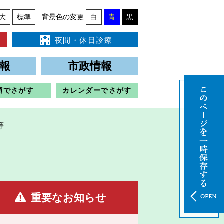
大
標準
背景色の変更
白
青
黒
夜間・休日診療
報
市政情報
類でさがす
カレンダーでさがす
等
重要なお知らせ