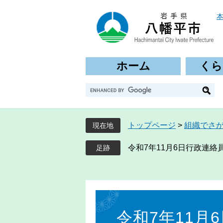
ペ
メ
ー
ニ
ジ
ュ
の
ー
先
を
ホーム
くら
頭
飛
で
ば
G
す
し
o
。
て
o
本
g
文
トップページ
>
組織でさ
現在地
l
へ
e
令和7年11月6日行政連絡
カ
ス
タ
ム
本
検
文
索
令和7年11月