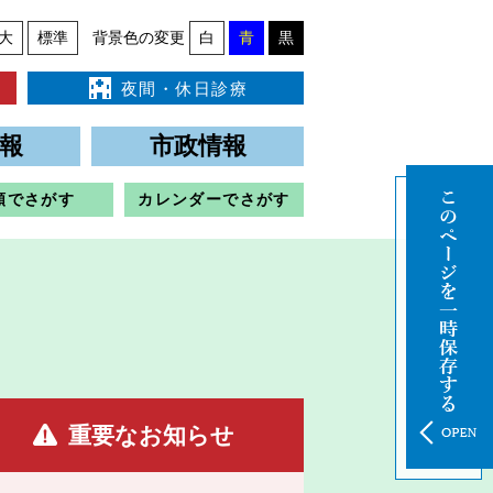
大
標準
背景色の変更
白
青
黒
夜間・休日診療
報
市政情報
類でさがす
カレンダーでさがす
重要なお知らせ