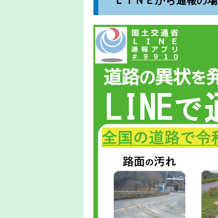
ＬＩＮＥから通報の場