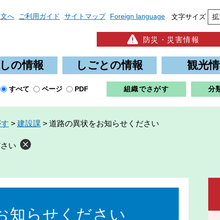
本文へ
ご利用ガイド
サイトマップ
Foreign language
文字サイズ
拡
防災・災害情報
しの情報
しごとの情報
観光情
すべて
ページ
PDF
組織でさがす
分
がす
>
建設課
>
道路の異状をお知らせください
ださい
お知らせください