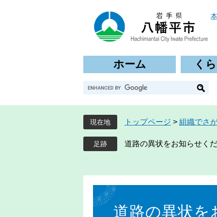
ペ
メ
ー
ニ
ジ
ュ
の
ー
先
を
ホーム
くら
頭
飛
で
ば
G
す
し
o
。
て
o
本
g
文
トップページ
>
組織でさ
現在地
l
へ
e
道路の異状をお知らせく
カ
ス
タ
ム
本
検
文
索
道路の異状を