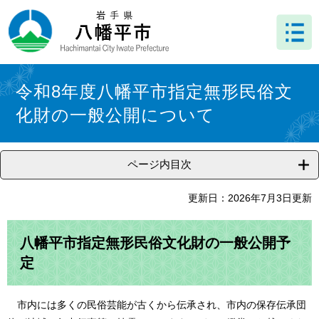
ペ
メ
ー
ニ
ジ
ュ
の
ー
先
を
本
頭
飛
文
令和8年度八幡平市指定無形民俗文
で
ば
化財の一般公開について
す
し
。
て
本
文
ページ内目次
へ
更新日：2026年7月3日更新
八幡平市指定無形民俗文化財の一般公開予
定
市内には多くの民俗芸能が古くから伝承され、市内の保存伝承団