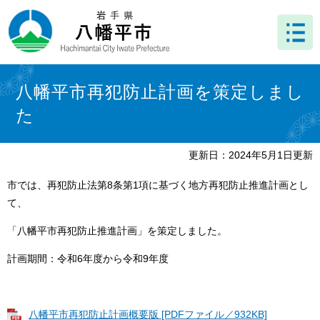
ペ
メ
ー
ニ
ジ
ュ
の
ー
先
を
本
頭
飛
文
八幡平市再犯防止計画を策定しまし
で
ば
た
す
し
。
て
本
更新日：2024年5月1日更新
文
へ
市では、再犯防止法第8条第1項に基づく地方再犯防止推進計画とし
て、
「八幡平市再犯防止推進計画」を策定しました。
計画期間：令和6年度から令和9年度
八幡平市再犯防止計画概要版 [PDFファイル／932KB]