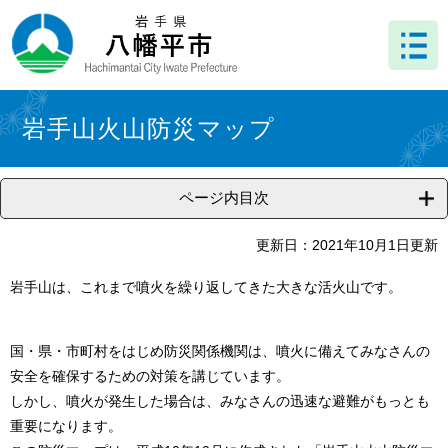
ペ
メ
ー
ニ
ジ
ュ
の
ー
先
を
本
頭
飛
文
岩手山火山防災マップ
で
ば
す
し
。
て
ページ内目次
本
文
へ
更新日：2021年10月1日更新
岩手山は、これまで噴火を繰り返してきた大きな活火山です。
国・県・市町村をはじめ防災関係機関は、噴火に備えてみなさんの
安全を確保するための対策を講じています。
しかし、噴火が発生した場合は、みなさんの迅速な避難がもっとも
重要になります。