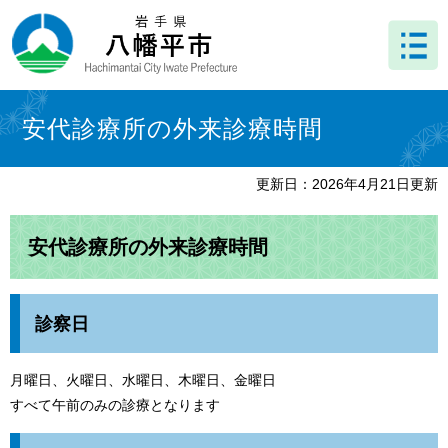
ペ
メ
ー
ニ
ジ
ュ
の
ー
先
を
本
頭
飛
文
安代診療所の外来診療時間
で
ば
す
し
。
て
更新日：2026年4月21日更新
本
文
へ
安代診療所の外来診療時間
診察日
月曜日、火曜日、水曜日、木曜日、金曜日
すべて午前のみの診療となります