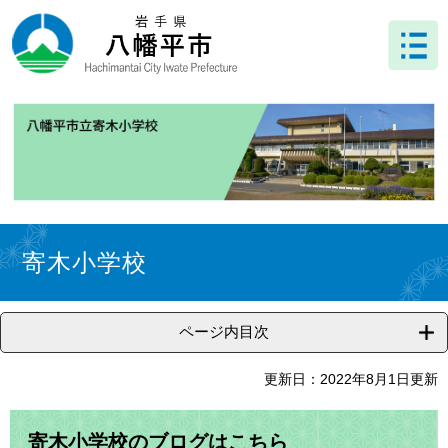
ペ
メ
ー
ニ
ジ
ュ
の
ー
先
を
頭
飛
で
ば
す
し
。
て
本
文
本
へ
文
寄木小学校
ページ内目次
更新日：2022年8月1日更新
寄木小学校のブログはこちら