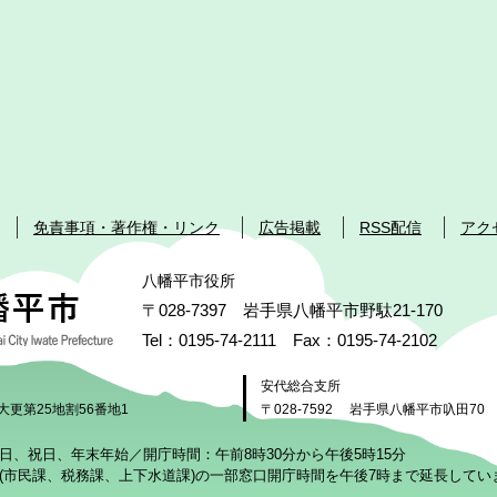
免責事項・著作権・リンク
広告掲載
RSS配信
アク
八幡平市役所
〒028-7397 岩手県八幡平市野駄21-170
Tel：0195-74-2111 Fax：0195-74-2102
安代総合支所
大更第25地割56番地1
〒028-7592
岩手県八幡平市叺田70
日、祝日、年末年始／開庁時間：午前8時30分から午後5時15分
(市民課、税務課、上下水道課)の一部窓口開庁時間を午後7時まで延長してい