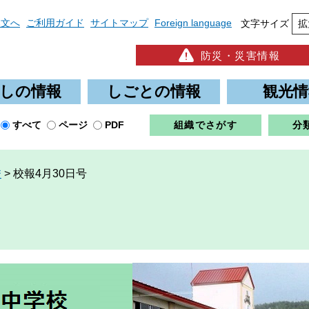
本文へ
ご利用ガイド
サイトマップ
Foreign language
文字サイズ
拡
防災・災害情報
しの情報
しごとの情報
観光情
すべて
ページ
PDF
組織でさがす
分
校
>
校報4月30日号