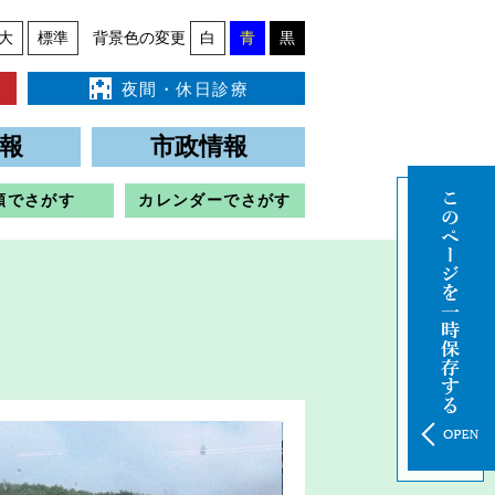
大
標準
背景色の変更
白
青
黒
夜間・休日診療
報
市政情報
類でさがす
カレンダーでさがす