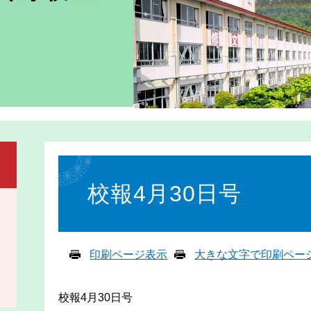
本
文
校報4月30日号
印刷ページ表示
大きな文字で印刷ペー
校報4月30日号