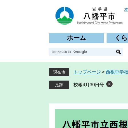
ペ
メ
ー
ニ
ジ
ュ
の
ー
先
を
ホーム
くら
頭
飛
で
ば
G
す
し
o
。
て
o
本
g
文
トップページ
>
西根中学
現在地
l
へ
e
校報4月30日号
カ
ス
タ
ム
検
索