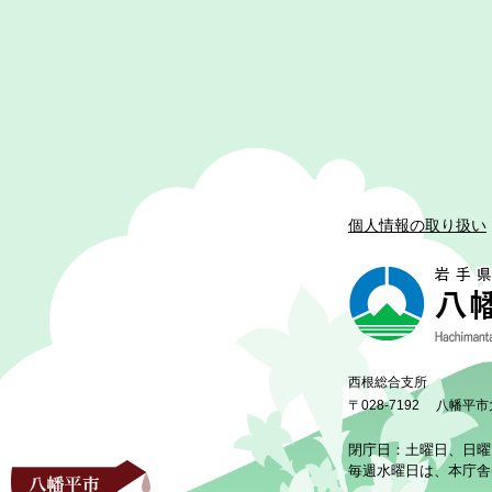
個人情報の取り扱い
西根総合支所
〒028-7192
八幡平市
閉庁日：土曜日、日曜
毎週水曜日は、本庁舎