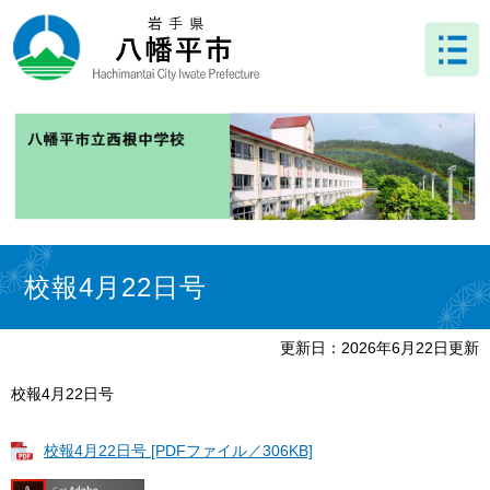
ペ
メ
ー
ニ
ジ
ュ
の
ー
先
を
頭
飛
で
ば
す
し
。
て
本
文
本
へ
文
校報4月22日号
更新日：2026年6月22日更新
校報4月22日号
校報4月22日号 [PDFファイル／306KB]