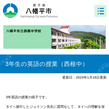
ペ
メ
ー
ニ
ジ
ュ
の
ー
先
を
頭
飛
で
ば
す
し
。
て
本
文
本
へ
文
3年生の英語の授業（西根中）
更新日：2024年1月18日更新
3年英語の授業の様子です。
タイへ旅行したジェイソン先生に質問をして、タイへの理解を深