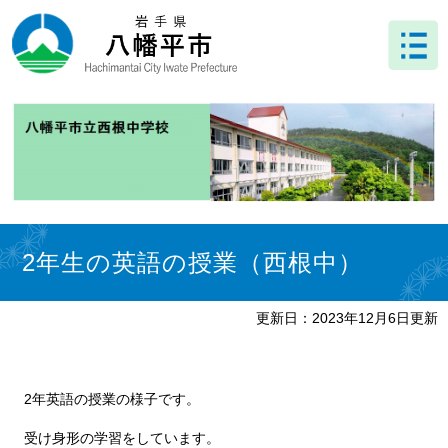
ペ
メ
ー
ニ
ジ
ュ
の
ー
先
を
頭
飛
で
ば
す
し
。
て
本
文
本
へ
文
2年生の英語の授業（西根中）
更新日：2023年12月6日更新
2年英語の授業の様子です。
受け身形の学習をしています。