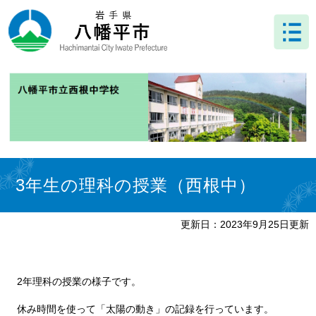
ペ
メ
ー
ニ
ジ
ュ
の
ー
先
を
頭
飛
で
ば
す
し
。
て
本
文
本
へ
文
3年生の理科の授業（西根中）
更新日：2023年9月25日更新
2年理科の授業の様子です。
休み時間を使って「太陽の動き」の記録を行っています。