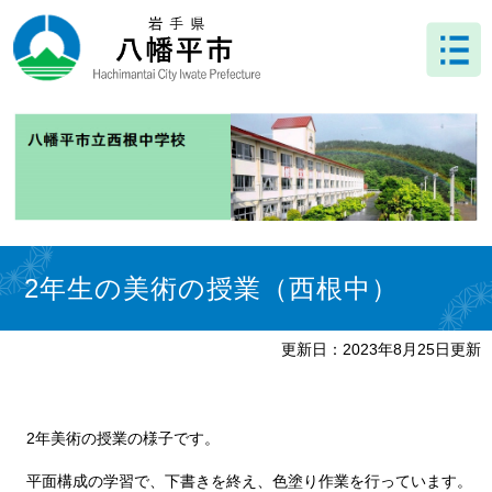
ペ
メ
ー
ニ
ジ
ュ
の
ー
先
を
頭
飛
で
ば
す
し
。
て
本
文
本
へ
文
2年生の美術の授業（西根中）
更新日：2023年8月25日更新
2年美術の授業の様子です。
平面構成の学習で、下書きを終え、色塗り作業を行っています。