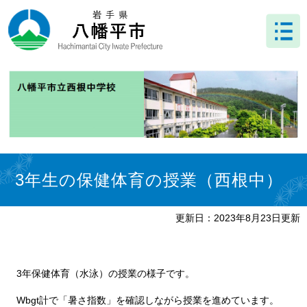
ペ
メ
ー
ニ
ジ
ュ
の
ー
先
を
頭
飛
で
ば
す
し
。
て
本
文
本
へ
文
3年生の保健体育の授業（西根中）
更新日：2023年8月23日更新
3年保健体育（水泳）の授業の様子です。
Wbgt計で「暑さ指数」を確認しながら授業を進めています。