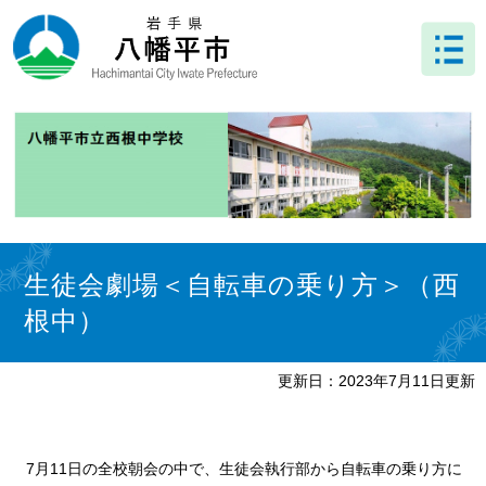
ペ
メ
ー
ニ
ジ
ュ
の
ー
先
を
頭
飛
で
ば
す
し
。
て
本
文
本
へ
文
生徒会劇場＜自転車の乗り方＞（西
根中）
更新日：2023年7月11日更新
7月11日の全校朝会の中で、生徒会執行部から自転車の乗り方に