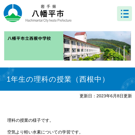
ペ
メ
ー
ニ
ジ
ュ
の
ー
先
を
頭
飛
で
ば
す
し
。
て
本
文
本
へ
文
1年生の理科の授業（西根中）
更新日：2023年6月8日更新
理科の授業の様子です。
空気より軽い水素についての学習です。