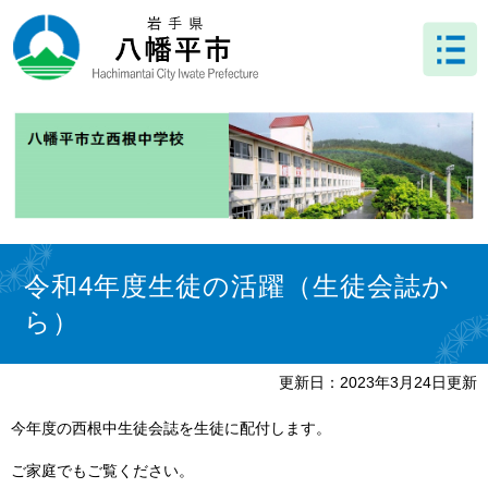
ペ
メ
ー
ニ
ジ
ュ
の
ー
先
を
頭
飛
で
ば
す
し
。
て
本
文
本
へ
文
令和4年度生徒の活躍（生徒会誌か
ら）
更新日：2023年3月24日更新
今年度の西根中生徒会誌を生徒に配付します。
ご家庭でもご覧ください。