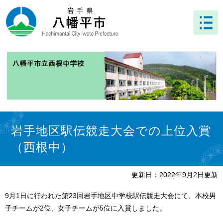
ペ
メ
ー
ニ
ジ
ュ
の
ー
先
を
頭
飛
で
ば
す
し
。
て
本
文
本
へ
文
岩手地区駅伝競走大会での上位入賞
（西根中）
更新日：2022年9月2日更新
9月1日に行われた第23回岩手地区中学校駅伝競走大会にて、本校男
子チームが2位、女子チームが5位に入賞しました。