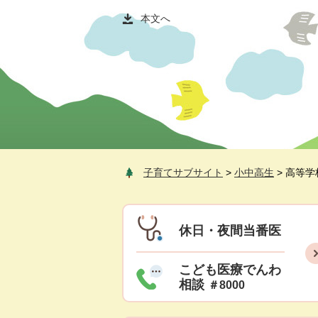
ペ
メ
本文へ
ー
ニ
ジ
ュ
の
ー
先
を
頭
飛
で
ば
す
し
。
て
本
子育てサブサイト
>
小中高生
>
高等学
文
へ
休日・夜間当番医
こども医療でんわ
相談
＃8000