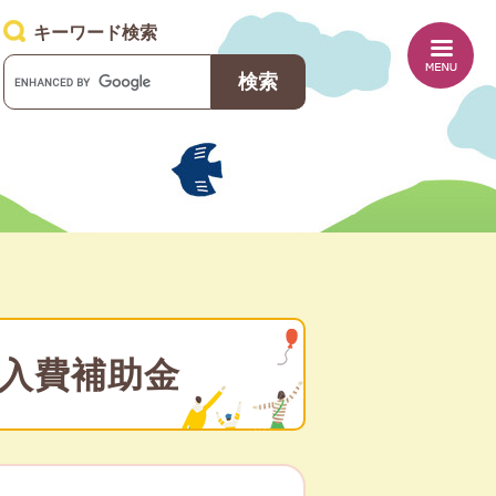
キーワード検索
G
o
o
g
l
e
カ
ス
タ
ム
検
索
入費補助金