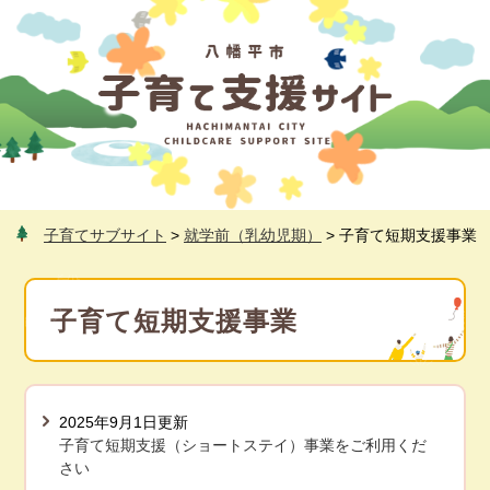
ペ
メ
ー
ニ
ジ
ュ
の
ー
先
を
頭
飛
で
ば
す
し
。
て
本
子育てサブサイト
>
就学前（乳幼児期）
>
子育て短期支援事業
文
へ
本
文
子育て短期支援事業
2025年9月1日更新
子育て短期支援（ショートステイ）事業をご利用くだ
さい