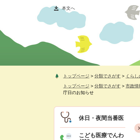
ペ
メ
本文へ
ー
ニ
ジ
ュ
の
ー
先
を
頭
飛
で
ば
す
し
。
て
本
トップページ
>
分類でさがす
>
くらし
文
へ
トップページ
>
分類でさがす
>
市政情
庁日のお知らせ
休日・夜間当番医
こども医療でんわ