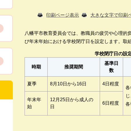
印刷ページ表示
大きな文字で印刷
八幡平市教育委員会では、教職員の疲労や心理的
び年末年始における学校閉庁日を設定します。取
学校閉庁日の設
基準日
時期
推奨期間
数
夏季
8月10日から16日
4日程度
各
じ
年末年
12月25日から成人の
6日程度
各
始
日