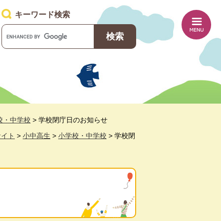
キーワード検索
G
o
o
g
l
e
カ
ス
タ
校・中学校
>
学校閉庁日のお知らせ
ム
検
サイト
>
小中高生
>
小学校・中学校
>
学校閉
索
せ