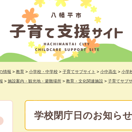
の情報
>
教育
>
小学校・中学校
>
子育てサブサイト
>
小中高生
>
小学
報
>
施設案内・観光地・避難場所
>
教育・文化関連施設
>
子育てサブ
本
文
学校閉庁日のお知ら