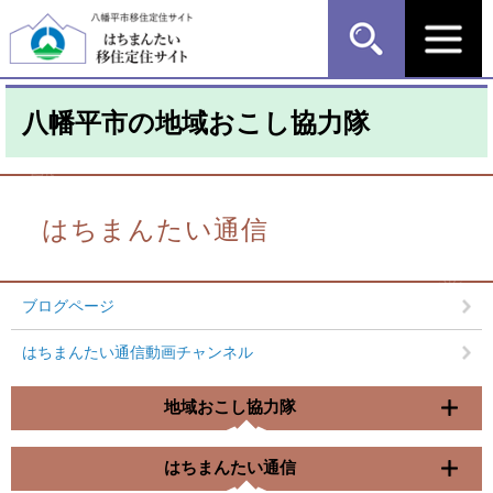
ペ
メ
ー
ニ
ジ
ュ
の
ー
先
を
八幡平市の地域おこし協力隊
頭
飛
で
ば
す
し
本
。
て
文
本
はちまんたい通信
文
へ
ブログページ
はちまんたい通信動画チャンネル
地域おこし協力隊
はちまんたい通信