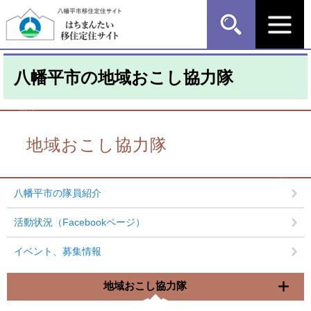
ペ
メ
ー
ニ
ジ
ュ
の
ー
先
を
八幡平市の地域おこし協力隊
頭
飛
で
ば
す
し
本
。
て
文
本
地域おこし協力隊
文
へ
八幡平市の隊員紹介
活動状況（Facebookページ）
イベント、募集情報
地域おこし協力隊