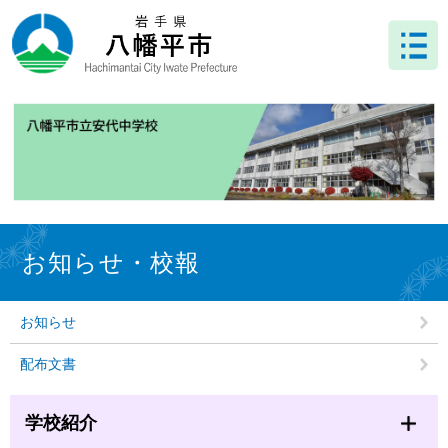
ペ
メ
ー
ニ
ジ
ュ
の
ー
先
を
頭
飛
で
ば
す
し
。
て
本
文
本
へ
文
お知らせ・校報
お知らせ
配布文書
学校紹介