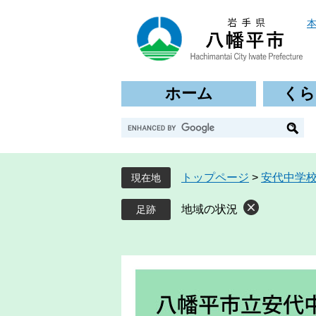
ペ
メ
ー
ニ
ジ
ュ
の
ー
先
を
ホーム
くら
頭
飛
で
ば
G
す
し
o
。
て
o
本
g
文
トップページ
>
安代中学
現在地
l
へ
e
地域の状況
カ
ス
タ
ム
検
索