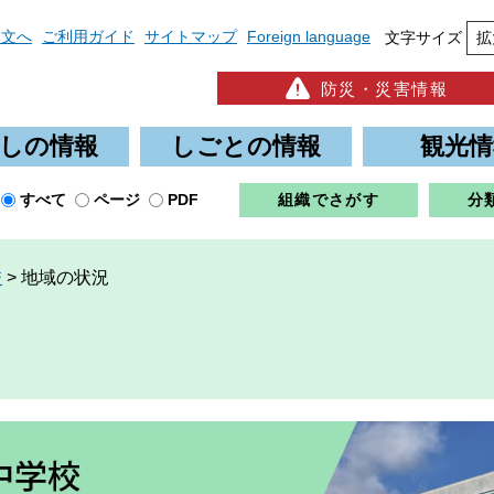
本文へ
ご利用ガイド
サイトマップ
Foreign language
文字サイズ
拡
防災・災害情報
しの情報
しごとの情報
観光情
すべて
ページ
PDF
組織でさがす
分
校
>
地域の状況