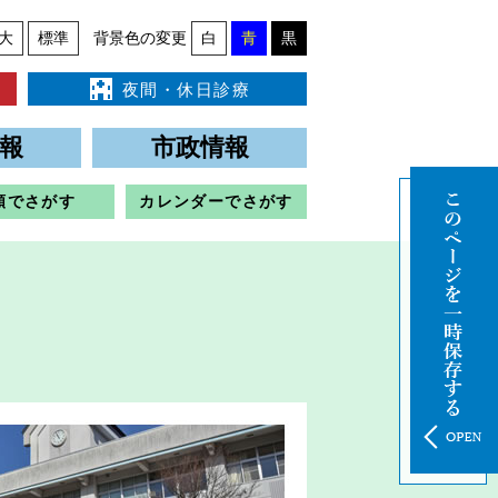
大
標準
背景色の変更
白
青
黒
夜間・休日診療
報
市政情報
類でさがす
カレンダーでさがす