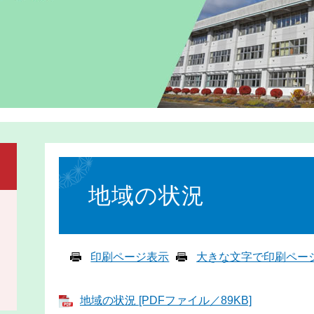
本
文
地域の状況
印刷ページ表示
大きな文字で印刷ペー
地域の状況 [PDFファイル／89KB]