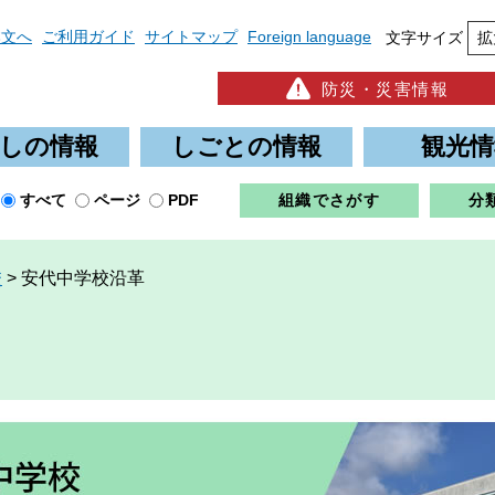
本文へ
ご利用ガイド
サイトマップ
Foreign language
文字サイズ
拡
防災・災害情報
しの情報
しごとの情報
観光情
すべて
ページ
PDF
組織でさがす
分
校
>
安代中学校沿革