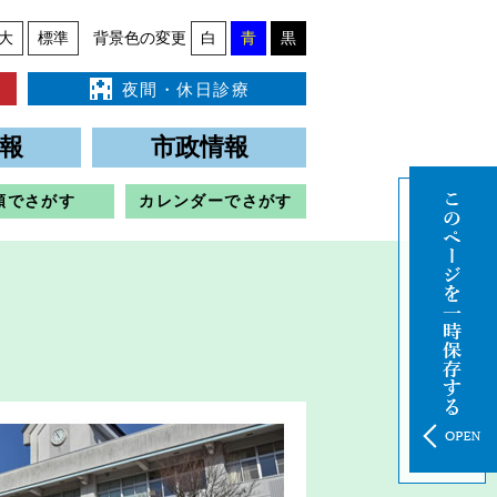
大
標準
背景色の変更
白
青
黒
夜間・休日診療
報
市政情報
類でさがす
カレンダーでさがす