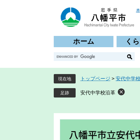
ペ
メ
ー
ニ
ジ
ュ
の
ー
先
を
ホーム
くら
頭
飛
で
ば
G
す
し
o
。
て
o
本
g
文
トップページ
>
安代中学
現在地
l
へ
e
安代中学校沿革
カ
ス
タ
ム
検
索