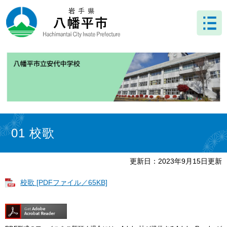
ペ
メ
ー
ニ
ジ
ュ
の
ー
先
を
頭
飛
で
ば
す
し
。
て
本
文
本
へ
文
01 校歌
更新日：2023年9月15日更新
校歌 [PDFファイル／65KB]