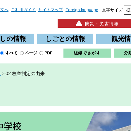
本文へ
ご利用ガイド
サイトマップ
Foreign language
文字サイズ
拡
防災・災害情報
しの情報
しごとの情報
観光情
すべて
ページ
PDF
組織でさがす
分
校
>
02 校章制定の由来