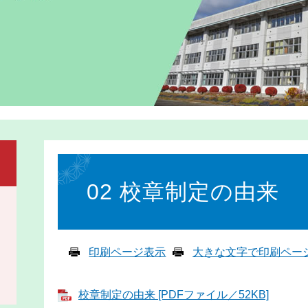
本
文
02 校章制定の由来
印刷ページ表示
大きな文字で印刷ペー
校章制定の由来 [PDFファイル／52KB]