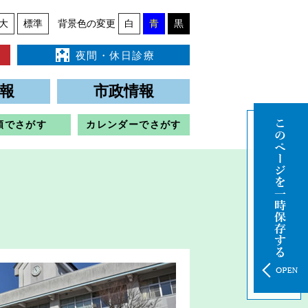
大
標準
背景色の変更
白
青
黒
夜間・休日診療
報
市政情報
類でさがす
カレンダーでさがす