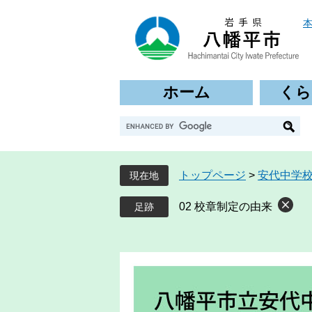
ペ
メ
ー
ニ
ジ
ュ
の
ー
先
を
ホーム
くら
頭
飛
で
ば
G
す
し
o
。
て
o
本
g
文
トップページ
>
安代中学
現在地
l
へ
e
02 校章制定の由来
カ
ス
タ
ム
検
索