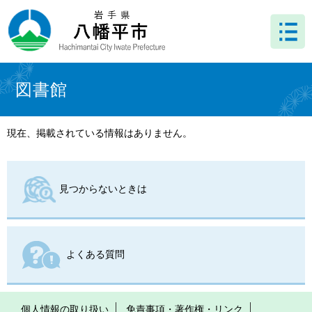
ペ
メ
ー
ニ
ジ
ュ
の
ー
先
を
本
頭
飛
文
図書館
で
ば
す
し
。
て
現在、掲載されている情報はありません。
本
文
へ
見つからないときは
よくある質問
個人情報の取り扱い
免責事項・著作権・リンク