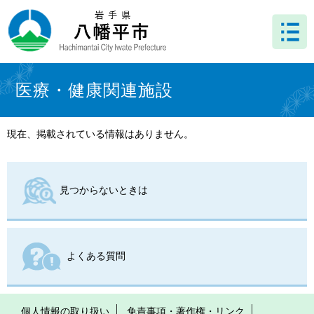
ペ
メ
ー
ニ
ジ
ュ
の
ー
先
を
本
頭
飛
文
医療・健康関連施設
で
ば
す
し
。
て
現在、掲載されている情報はありません。
本
文
へ
見つからないときは
よくある質問
個人情報の取り扱い
免責事項・著作権・リンク