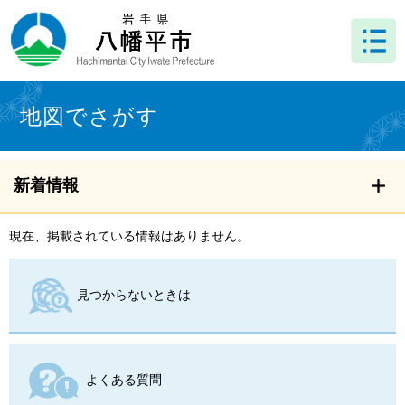
ペ
メ
ー
ニ
ジ
ュ
の
ー
先
を
本
頭
飛
文
地図でさがす
で
ば
す
し
。
て
本
新着情報
文
へ
現在、掲載されている情報はありません。
見つからないときは
よくある質問